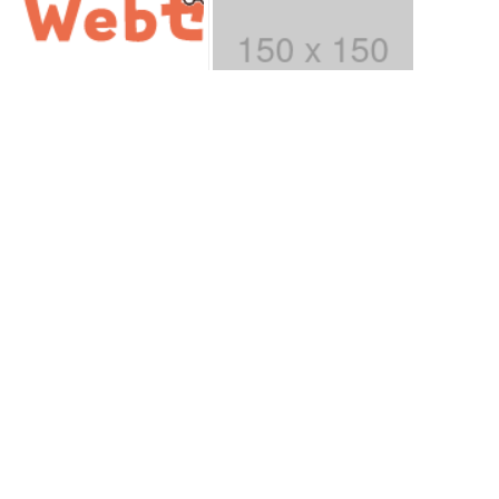
Webサイトの成果があが
test4
らない？！ヒートマップ
を使えば、Webサイトの
課題が一目瞭然！ヒート
PR
マップでできることを専
門家が分かりやすく解
test3
説！
test2
PR
Powered By
SiteLead