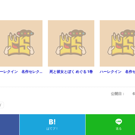
ハーレクイン 名作セレクション vol.25
死と彼女とぼく めぐる 1巻
公開日：
6
ガ
はてブ！
送る