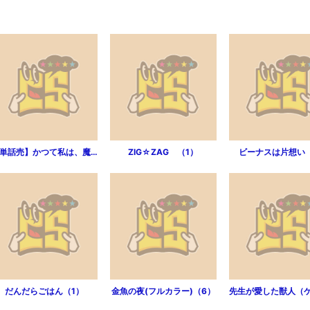
【単話売】かつて私は、魔法少女だった（1話）
ZIG☆ZAG （1）
ビーナスは片想い
だんだらごはん（1）
金魚の夜(フルカラー)（6）