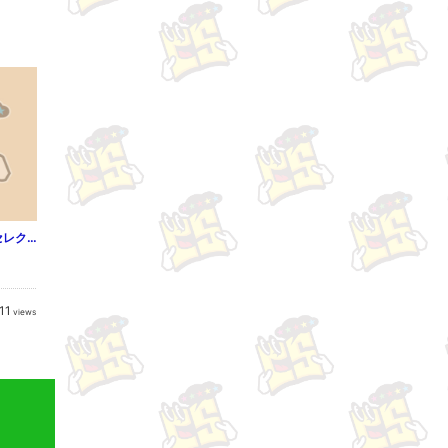
ハーレクイン 名作セレクション vol.161
11
views