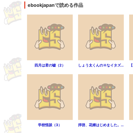
ebookjapanで読める作品
四月は君の嘘（2）
しょう太くんのＨなイタズラ＜なりすまし編＞巨乳３姉妹＋未亡人をト...（1）
学校怪談（3）
拝啓、花婿はじめました。（1）