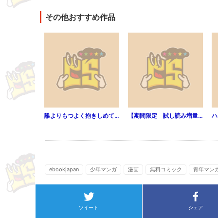
その他おすすめ作品
誰よりもつよく抱きしめて（分冊版） 【第1話】
【期間限定 試し読み増量版】高嶺の彼の淫らな欲望 ～エリート課長のイジワルな溺愛～
ebookjapan
少年マンガ
漫画
無料コミック
青年マン
ツイート
シェア