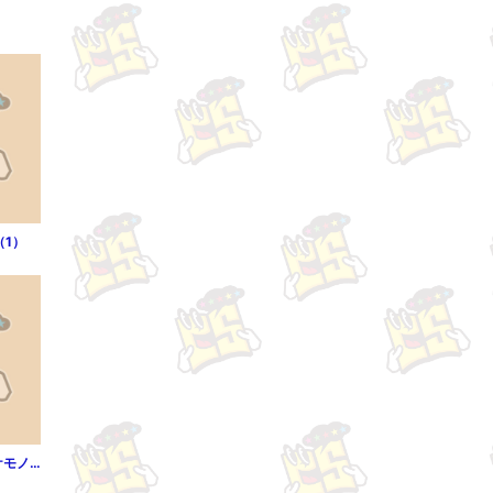
（1）
先生が愛した獣人（ケモノ）（第1章）