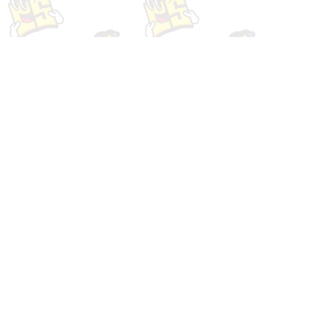
Webサイトの成果があが
test4
らない？！ヒートマップ
を使えば、Webサイトの