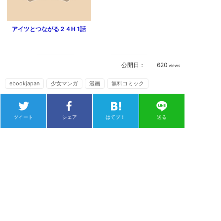
アイツとつながる２４H 1話
公開日：
620
views
ebookjapan
少女マンガ
漫画
無料コミック
ツイート
シェア
はてブ！
送る