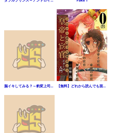
ダブルプリンス～アンドロイドと生徒の身体検査～ 1巻
Fake 1
脳イキしてみる？～豹変上司の催眠エッチ（1）
【無料】どれから読んでも面白い！！「皇帝と宦官シリーズ」入門