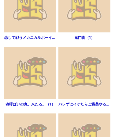
恋して戦うメカニカルボーイ―風刃機甲アイアンゲイル―（1）
鬼門街（1）
魂呼ばいの鬼、来たる。（1）
バレずにイケたらご褒美やるよ～授業中､机の下で彼の指が…～（1）