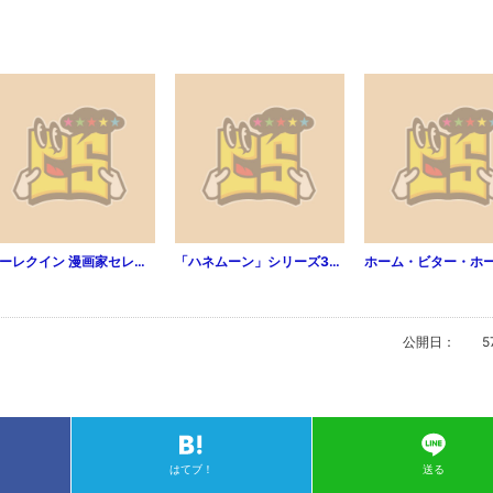
ハーレクイン 漫画家セレクション vol.121
「ハネムーン」シリーズ3作ためし読み版【無料】
公開日：
5
はてブ！
送る