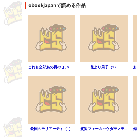
ebookjapanで読める作品
これも全部あの夏のせい(フルカラー)（2）
花より男子（1）
憂国のモリアーティ（1）
蜜獄ファーム～ケダモノ王子に狙われた処女うさぎ （1）