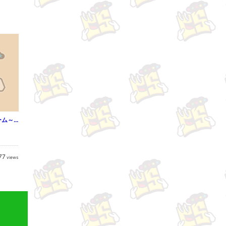
ホーム・ビター・ホーム～モラハラの家～ 分冊版 1
77
views