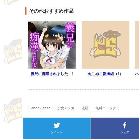
その他おすすめ作品
義兄に痴漢されました 1
ぬこぬこ新撰組（1）
ebookjapan
少女マンガ
漫画
無料コミック
ツイート
シェア