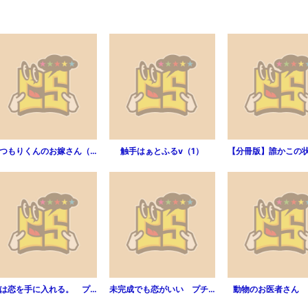
あつもりくんのお嫁さん（←未定）（1）
触手はぁとふるv（1）
俺は恋を手に入れる。 プチデザ（1）
未完成でも恋がいい プチデザ（1）
動物のお医者さん 