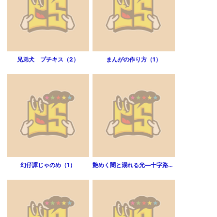
兄弟犬 プチキス（2）
まんがの作り方（1）
幻仔譚じゃのめ（1）
艶めく闇と溺れる光―十字路―（1）