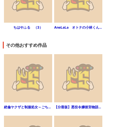
ちはやふる （3）
AneLaLa オトナの小林くん（2）
その他おすすめ作品
絶倫ヤクザと制服処女～ごちゃごちゃ言わずに俺に抱かれろ（1巻）
【分冊版】悪役令嬢後宮物語（第1話）