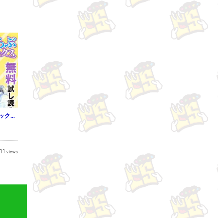
上(Vol.11)
11
views