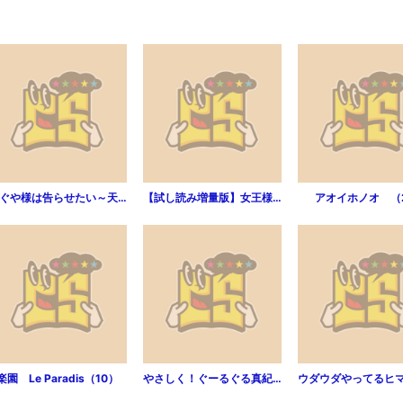
かぐや様は告らせたい～天才たちの恋愛頭脳戦～（1）
【試し読み増量版】女王様の白兎 （1）
アオイホノオ （
楽園 Le Paradis（10）
やさしく！ぐーるぐる真紀（1）