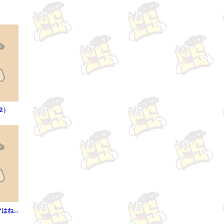
2）
ウダウダやってるヒマはねェ！（1）