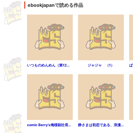
ebookjapanで読める作品
いつものめんめん（第12話）
ジャジャ （1）
comic Berry’s俺様副社長に捕まりました。【分冊版】（5話）
静さまは初恋である、浪漫斯はまだない。（1）