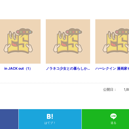
in JACK out（1）
ノラネコ少女との暮らしかた（1）
公開日：
1,8
はてブ！
送る