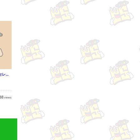
ハーレクイン 漫画家セレクション vol.9
88
views