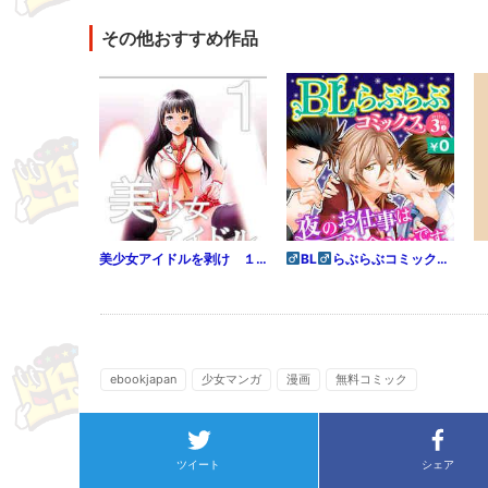
その他おすすめ作品
美少女アイドルを剥け １巻
BL
らぶらぶコミックス 無料試し読みパック 2015年3月号 下(Vol.20)
ebookjapan
少女マンガ
漫画
無料コミック
ツイート
シェア