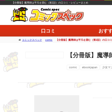
【分冊版】魔導師は平凡を望む（第2話）の口コミ・レビューまとめ
口コミ
おす
コミックスペック
>
comic
>
【分冊版】魔導師は平凡を望む（第2話）の口コ
【分冊版】魔導
comic
ebookjapan
少女マ