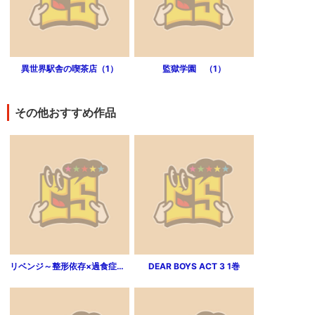
異世界駅舎の喫茶店（1）
監獄学園 （1）
その他おすすめ作品
リベンジ～整形依存×過食症デブ女×虐待の遺伝子～1
DEAR BOYS ACT 3 1巻