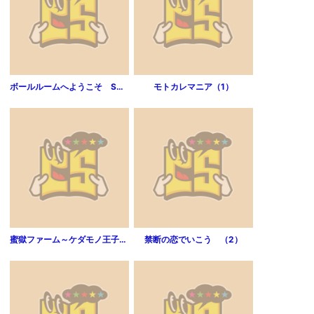
ボールルームへようこそ Sweep over the Dance hall．（1）
モトカレマニア（1）
蜜獄ファーム～ケダモノ王子に狙われた処女うさぎ（3）
禁断の恋でいこう （2）