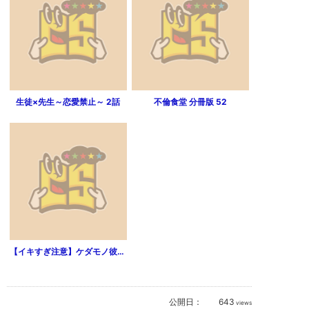
生徒×先生～恋愛禁止～ 2話
不倫食堂 分冊版 52
【イキすぎ注意】ケダモノ彼氏のDLはコチラ↓↓↓（分冊版）見知らぬ男のなすがまま？ 【第1話】
公開日：
643
views