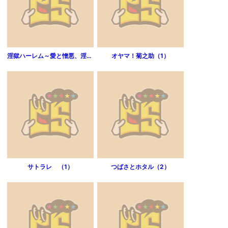
淫獄ハーレム～愛と憎悪、淫らな調教館 （1）
オヤマ！菊之助（1）
サトラレ （1）
つばさとホタル（2）