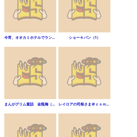
今宵、オオカミホテルでランデヴー(話売り)（2）
ショー☆バン（1）
まんがグリム童話 金瓶梅（2）
レイロアの司祭さま＠ｃｏｍｉｃ（1）