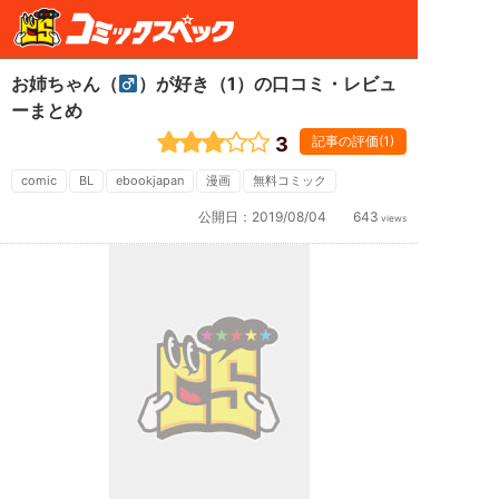
お姉ちゃん（
）が好き（1）の口コミ・レビュ
ーまとめ
3
記事の評価(1)
comic
BL
ebookjapan
漫画
無料コミック
公開日：
2019/08/04
643
views