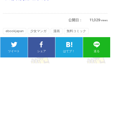
公開日：
11,029
views
ebookjapan
少女マンガ
漫画
無料コミック
ツイート
シェア
はてブ！
送る