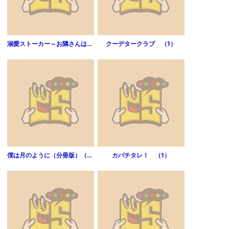
溺愛ストーカー～お隣さんはヘンタイ絶倫わんこ！！（1）
クーデタークラブ （1）
僕は月のように（分冊版）（第2話）
カバチタレ！ （1）