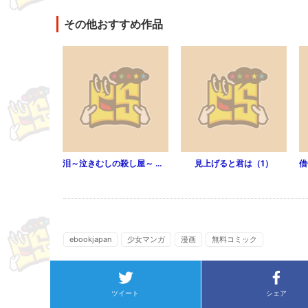
その他おすすめ作品
泪～泣きむしの殺し屋～ 分冊版 1
見上げると君は（1）
ebookjapan
少女マンガ
漫画
無料コミック
ツイート
シェア