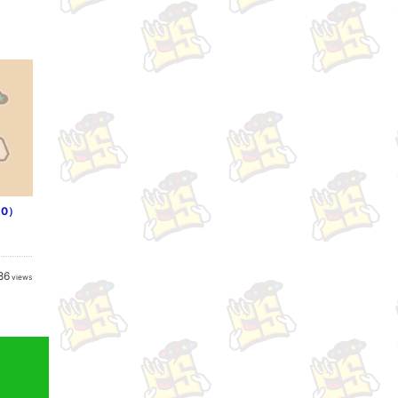
0）
86
views