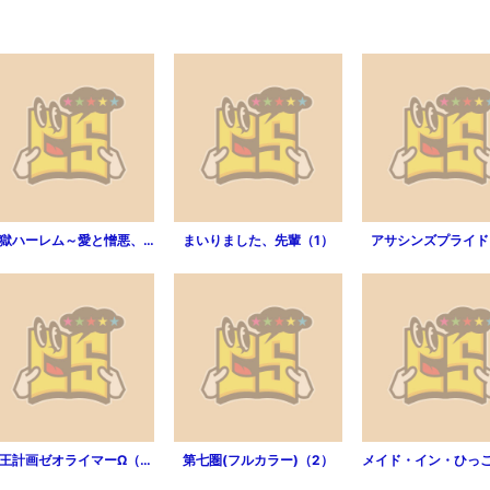
淫獄ハーレム～愛と憎悪、淫らな調教館 （5）
まいりました、先輩（1）
アサシンズプライド
冥王計画ゼオライマーΩ（1）
第七圏(フルカラー)（2）