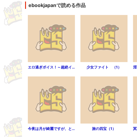
ebookjapanで読める作品
エロ過ぎボイス！～超絶イケメンは声でもイカせちゃう!?～（分冊...（第1話）
少女ファイト （1）
今夜は月が綺麗ですが、とりあえず死ね（1）
旅の四宝（1）