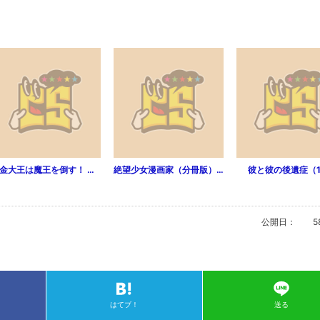
借金大王は魔王を倒す！ WEBコミックガンマぷらす連載版（第3話）
絶望少女漫画家（分冊版）（第2話）
彼と彼の後遺症（1
公開日：
5
はてブ！
送る