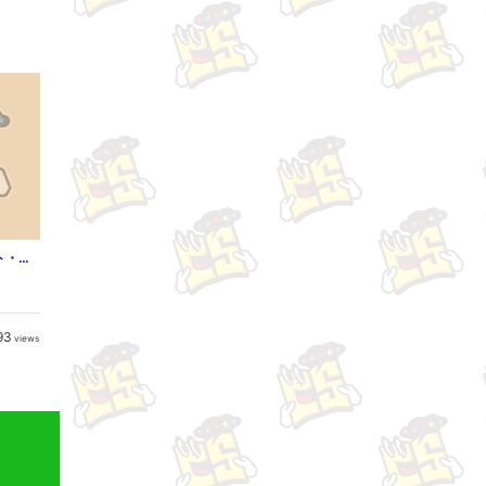
spilt milk -スプリット・ミルク-（act.1）
93
views