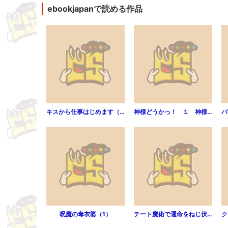
ebookjapanで読める作品
キスから仕事はじめます（1）
神様どうかっ！ １ 神様どうかっ！【分冊版1/10】
呪魔の奪衣婆（1）
チート魔術で運命をねじ伏せる（1）
ク