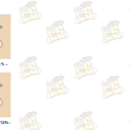
まんが名前のない女たち 企画AV女優―凌辱と金（分冊版）（第1話）
ウダウダやってるヒマはねェ！（1）