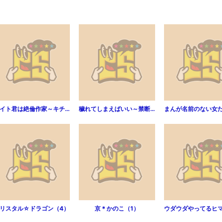
バイト君は絶倫作家～キチクで嘘つき～（分冊版）（第1話）
穢れてしまえばいい～禁断の甘い糸（1）
リスタル☆ドラゴン（4）
京＊かのこ（1）