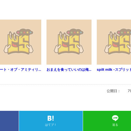
ゲート・オブ・アミティリシア・オンライン WEBコミックガンマぷらす連載版 第3話
おまえを食っていいのは俺だけだ 絶倫親子の餌食（分冊版） 【第2話】
公開日：
7
はてブ！
送る