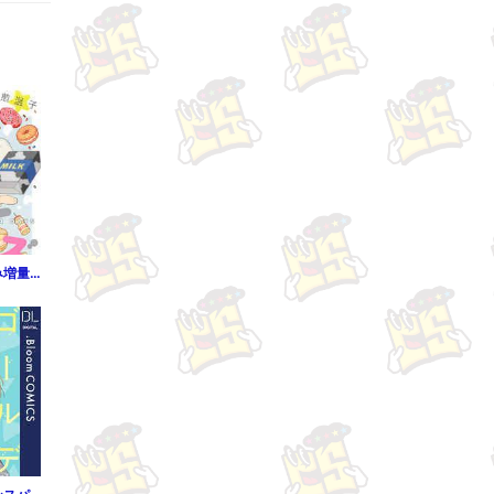
【期間限定 試し読み増量版】【電子限定おまけ付き】 凸凹シュガーデイズ