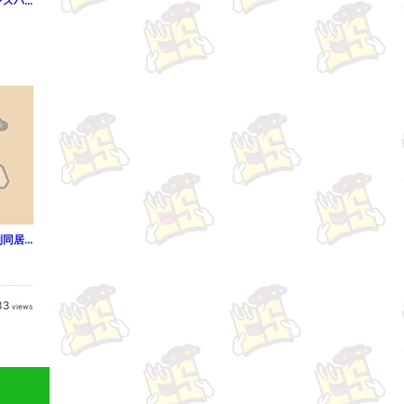
【単話売】ゴールデンスパークル 1
オオカミヤクザと強制同居！？～私はエッチな食べモノじゃありません！！1
33
views