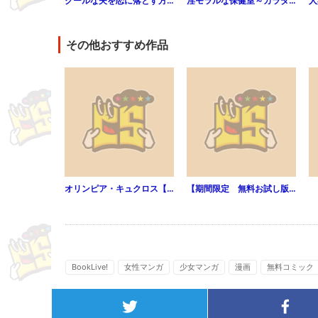
クールな夫を恋に落とす方法 1巻
淫モラルな保健室～カラダで教イク実習！～ 1
その他おすすめ作品
オリンピア・キュクロス【期間限定試し読み増量】 1
【期間限定 無料お試し版】人間カード（２）
BookLive!
女性マンガ
少女マンガ
漫画
無料コミック