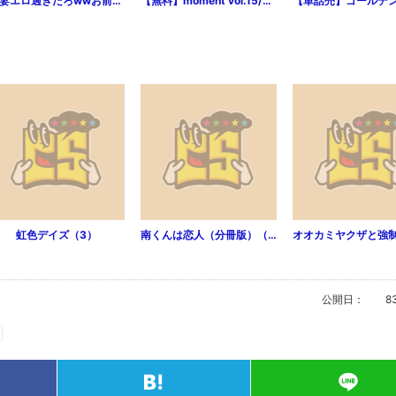
人妻エロ過ぎだろwwお前らも見てみろwww1
【無料】moment vol.15/2018 autumn
虹色デイズ（3）
南くんは恋人（分冊版）（第1話）
公開日：
8