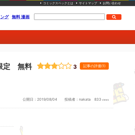
コミックスペックとは
サイトマップ
お問い合わせ
キング
無料 漫画
限定 無料
3
記事の評価(1)
公開日：
2019/08/04
投稿者：
nakata
833
views