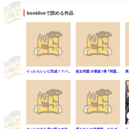
bookliveで読める作品
イったらレシピ完成！？パティシエの指が奥まで届いて…（1）
処女同盟 分冊版 1巻 ｢同盟組まない?｣