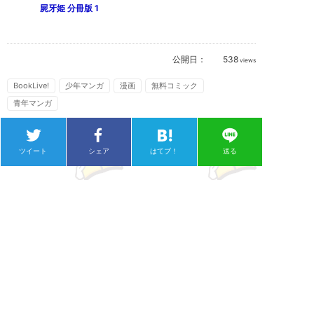
屍牙姫 分冊版 1
公開日：
538
views
BookLive!
少年マンガ
漫画
無料コミック
青年マンガ
ツイート
シェア
はてブ！
送る