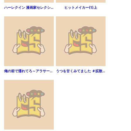
ハーレクイン 漫画家セレクション vol.250
ヒットメイカー(1)上
俺の前で濡れてろ～アラサー女子と俺様俳優の秘密の情事～（分冊版） 【第1話】
うつを甘くみてました ＃拡散希望＃双極性障害＃受け入れる＃人生（分冊版） 【第1話】