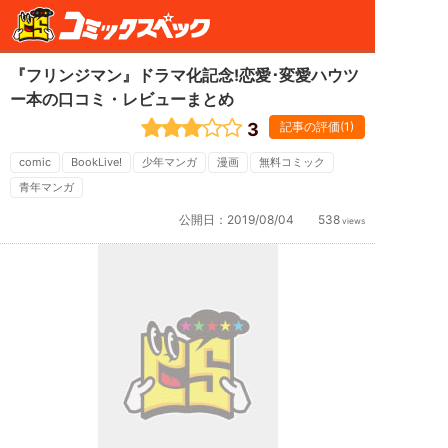
『フリンジマン』ドラマ化記念!恋愛･変愛ハウツ
ー本の口コミ・レビューまとめ
3
記事の評価(1)
comic
BookLive!
少年マンガ
漫画
無料コミック
青年マンガ
公開日：
2019/08/04
538
views