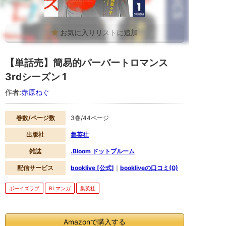
赤
原
ね
ぐ
の
BL
マ
ン
【単話売】簡易的パーバートロマンス
ガ
の
3rdシーズン 1
漫
画
作者:
赤原ねぐ
作
品
で
巻数/ページ数
3巻/44ページ
す。
booklive
で
出版社
集英社
配
信
雑誌
.Bloom ドットブルーム
さ
れ
配信サービス
booklive [公式]
｜
bookliveの口コミ(0)
て
い
て
ボーイズラブ
BLマンガ
集英社
お
試
し
読
Amazonで購入する
み