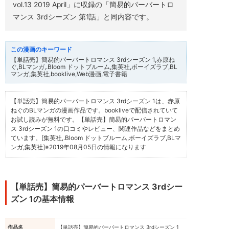
vol.13 2019 April」に収録の「簡易的パーバートロ
や
レ
マンス 3rdシーズン 第1話」と同内容です。
ビ
ュ
ー、
関
連
【単話売】簡易的パーバートロマンス 3rdシーズン 1,赤原ね
作
ぐ,BLマンガ,.Bloom ドットブルーム,集英社,ボーイズラブ,BL
品
マンガ,集英社,booklive,Web漫画,電子書籍
な
ど
を
ま
【単話売】簡易的パーバートロマンス 3rdシーズン 1は、赤原
と
ねぐのBLマンガの漫画作品です。bookliveで配信されていて
め
お試し読みが無料です。【単話売】簡易的パーバートロマン
て
ス 3rdシーズン 1の口コミやレビュー、関連作品などをまとめ
い
ています。[集英社,.Bloom ドットブルーム,ボーイズラブ,BLマ
ま
す。
ンガ,集英社]
※2019年08月05日の情報になります
[集
英
社,.Bloom
ド
ッ
【単話売】簡易的パーバートロマンス 3rdシー
ト
ズン 1の基本情報
ブ
ル
ー
ム,
作品名
【単話売】簡易的パーバートロマンス 3rdシーズン 1