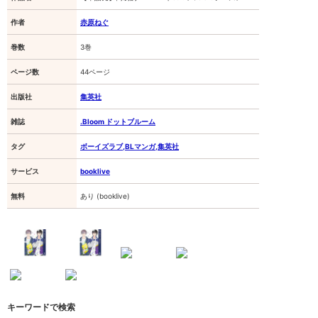
ボ
ー
イ
作者
赤原ねぐ
ズ
ラ
巻数
3巻
ブ,BL
マ
ページ数
44ページ
ン
ガ,
集
出版社
集英社
英
社]
雑誌
.Bloom ドットブルーム
タグ
ボーイズラブ,BLマンガ,集英社
サービス
booklive
無料
あり (booklive)