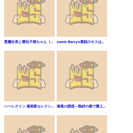
悪魔社長と愛玩子猫ちゃん（分冊版） 【第1話】
comic Berry’s素顔のキスは残業後に1巻
ハーレクイン 漫画家セレクション vol.97
漆黒の誘惑～熱砂の都で愛人契約！？～ 1巻