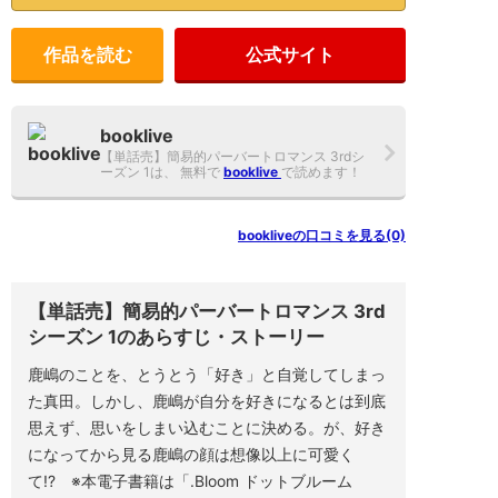
が
無
料
作品を読む
公式サイト
で
す。
【単
話
売】
booklive
簡
【単話売】簡易的パーバートロマンス 3rdシ
易
ーズン 1は、 無料で
booklive
で読めます！
的
パ
ー
バ
bookliveの口コミを見る(0)
ー
ト
ロ
マ
【単話売】簡易的パーバートロマンス 3rd
ン
ス
シーズン 1のあらすじ・ストーリー
3rd
シ
鹿嶋のことを、とうとう「好き」と自覚してしまっ
ー
ズ
た真田。しかし、鹿嶋が自分を好きになるとは到底
ン
思えず、思いをしまい込むことに決める。が、好き
1
の
になってから見る鹿嶋の顔は想像以上に可愛く
口
て!? ※本電子書籍は「.Bloom ドットブルーム
コ
ミ