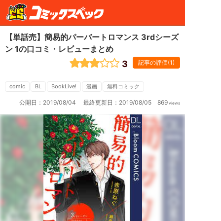
【単話売】簡易的パーバートロマンス 3rdシーズ
ン 1の口コミ・レビューまとめ
3
記事の評価(1)
【単
話
売】
簡
comic
BL
BookLive!
漫画
無料コミック
易
的
公開日：
2019/08/04
最終更新日：
2019/08/05
869
views
パ
ー
バ
ー
ト
ロ
マ
ン
ス
3rd
シ
ー
ズ
ン
1
は、