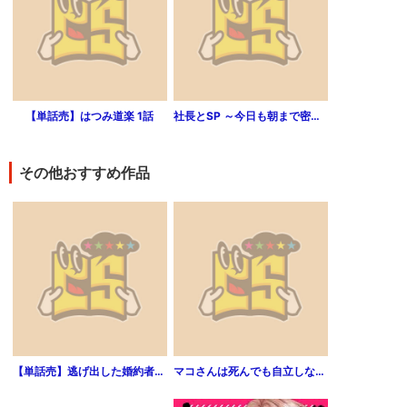
【単話売】はつみ道楽 1話
社長とSP ～今日も朝まで密着警護～［comic tint］分冊版 3巻
その他おすすめ作品
【単話売】逃げ出した婚約者（1話）
マコさんは死んでも自立しない 1巻