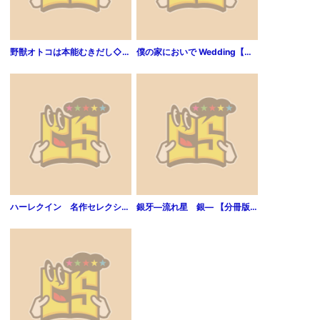
野獣オトコは本能むきだし◇な2人 第1巻
僕の家においで Wedding【期間限定無料】 1
ハーレクイン 名作セレクション vol.201
銀牙―流れ星 銀― 【分冊版】 4