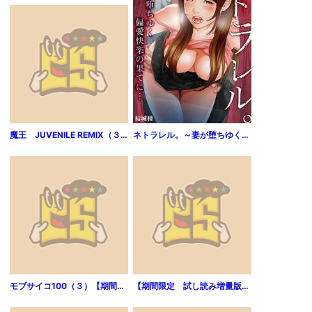
魔王 JUVENILE REMIX（３）【期間限定 無料お試し版】
ネトラレル。～妻が堕ちゆく偏愛快楽の果てに…4
モブサイコ100（３）【期間限定 無料お試し版】
【期間限定 試し読み増量版】俺のメガネはたぶん世界征服できると思う。 エイルの奇妙なメガネ生活１