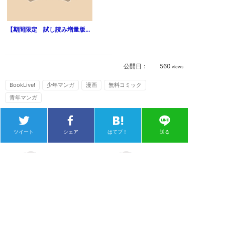
【期間限定 試し読み増量版】女神のスプリンター（１）
公開日：
560
views
BookLive!
少年マンガ
漫画
無料コミック
青年マンガ
ツイート
シェア
はてブ！
送る