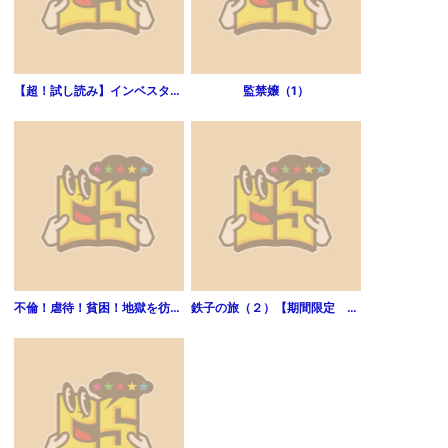
【超！試し読み】インベスターZ マイルール篇
監禁嬢（1）
不倫！虐待！貧困！地獄を彷徨う女たちの波瀾万丈【分冊版】1
鉄子の旅（２）【期間限定 無料お試し版】