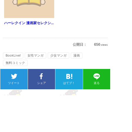
ハーレクイン 漫画家セレクション vol.103
公開日：
656
views
BookLive!
女性マンガ
少女マンガ
漫画
無料コミック
ツイート
シェア
はてブ！
送る