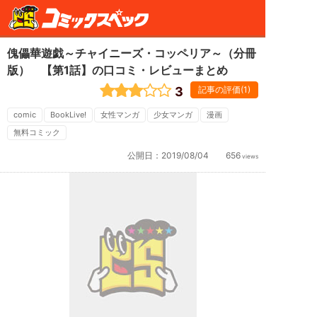
傀儡華遊戯～チャイニーズ・コッペリア～（分冊
版） 【第1話】の口コミ・レビューまとめ
3
記事の評価(1)
comic
BookLive!
女性マンガ
少女マンガ
漫画
無料コミック
公開日：
2019/08/04
656
views