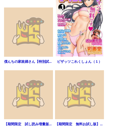
僕んちの家政婦さん【特別試し読み版】
ピザッツこれくしょん（１）
【期間限定 試し読み増量版】転生吸血鬼さんはお昼寝がしたい～Please take care of me.～1(コミック)
【期間限定 無料お試し版】おにでか！（１）