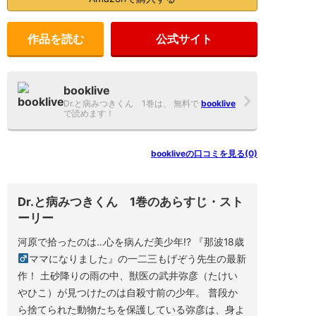
み
つ
き
作品を読む
公式サイト
く
ん
1
巻
の
booklive
口
Dr.と病みつきくん 1巻は、 無料で
booklive
コ
で読めます！
ミ
や
レ
ビ
bookliveの口コミを見る(0)
ュ
ー、
関
連
Dr.と病みつきくん 1巻のあらすじ・スト
作
品
ーリー
な
ど
河原で拾ったのは…心を病んだ美少年!? 『那波18歳
を
ま
ママになりました』の一二三もげぞう先生の最新
と
め
作！ 土砂降りの雨の中、獣医の武井弥彦（たけい
て
やひこ）が見つけたのは自殺寸前の少年。 普段か
い
ま
ら捨てられた動物たちを保護している弥彦は、身よ
す。