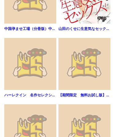
中国孕ませ工場（分冊版）中国孕ませ工場 【第1話】
山田のくせに生意気なセックス 第1話
ハーレクイン 名作セレクション vol.192
【期間限定 無料お試し版】覚悟のススメ（２）