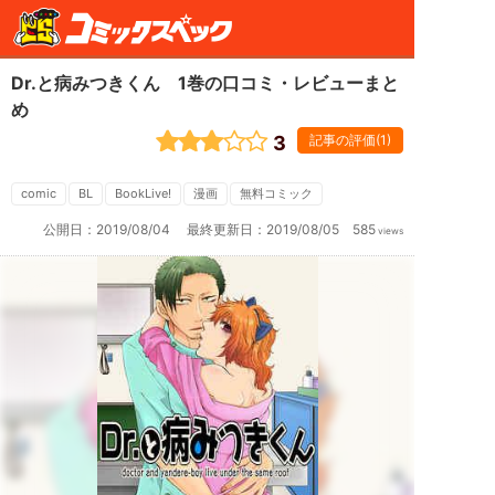
Dr.と病みつきくん 1巻の口コミ・レビューまと
め
3
記事の評価(1)
Dr.
と
病
み
comic
BL
BookLive!
漫画
無料コミック
つ
き
公開日：
2019/08/04
最終更新日：
2019/08/05
585
views
く
ん
1
巻
は、
一
二
三
も
げ
ぞ
う
の
BL
マ
ン