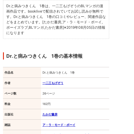
Dr.と病みつきくん 1巻は、一二三もげぞうのBLマンガの漫
画作品です。bookliveで配信されていてお試し読みが無料で
す。Dr.と病みつきくん 1巻の口コミやレビュー、関連作品な
どをまとめています。[たかだ書房,ア・ラ・モード・ボーイ,
ボーイズラブ,BLマンガ,たかだ書房]
※2019年08月05日の情報
になります
Dr.と病みつきくん 1巻の基本情報
作品名
Dr.と病みつきくん 1巻
作者
一二三もげぞう
ページ数
26ページ
料金
162円
出版社
たかだ書房
雑誌
ア・ラ・モード・ボーイ