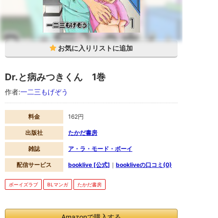
ガ
の
漫
画
作
品
で
す。
booklive
で
Dr.と病みつきくん 1巻
配
信
作者:
一二三もげぞう
さ
れ
て
い
料金
162円
て
お
出版社
たかだ書房
試
し
雑誌
ア・ラ・モード・ボーイ
読
み
配信サービス
booklive [公式]
｜
bookliveの口コミ(0)
が
無
料
ボーイズラブ
BLマンガ
たかだ書房
で
す。
Dr.
と
Amazonで購入する
病