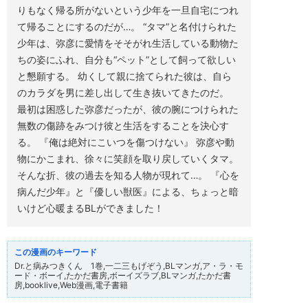
りもなく帰る所がないという少年を一旦自宅につれ
[た
か
て帰ることにするのだが…。 “タマ”と名付けられた
だ
書
少年は、弥彦に愛情をそそがれ生活している動物た
房,
ちの姿にふれ、自分も“ペット”として飼って欲しい
ア・
ラ・
と懇願する。 幼くして親に捨てられた彼は、自ら
モ
のカラダを男に差し出して生き抜いてきたのだ。
ー
ド・
最初は困惑した弥彦だったが、彼の腕につけられた
ボ
ー
無数の傷跡をみつけ彼と生活をすることを決心す
イ,
る。 『俺は絶対にこいつを傷つけない』 弥彦や動
ボ
ー
物にかこまれ、徐々に笑顔を取り戻していくタマ。
イ
そんな折、彼の過去を知る人物が現れて…。 『心を
ズ
ラ
病んだ少年』と『優しい獣医』による、ちょっと暗
ブ,BL
マ
いけど心暖まるBLができました！
ン
ガ,
た
か
だ
Dr.と病みつきくん 1巻,一二三もげぞう,BLマンガ,ア・ラ・モ
書
ード・ボーイ,たかだ書房,ボーイズラブ,BLマンガ,たかだ書
房]
房,booklive,Web漫画,電子書籍