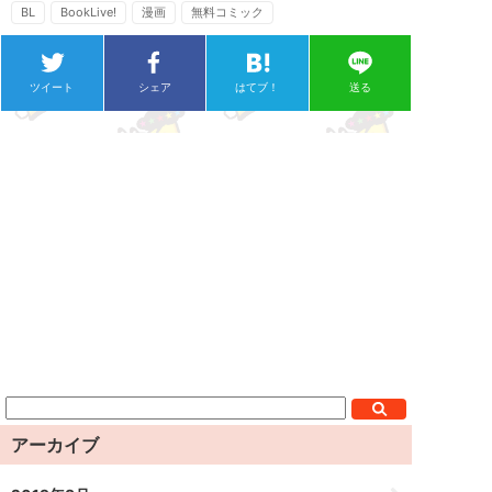
BL
BookLive!
漫画
無料コミック
ツイート
シェア
はてブ！
送る
アーカイブ