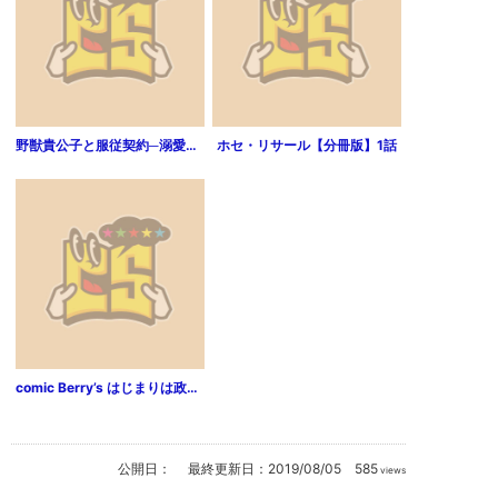
野獣貴公子と服従契約─溺愛シンデレラは真夜中に脚を開く─（分冊版）奉公はカラダで！？ 【第1話】
ホセ・リサール【分冊版】1話
comic Berry’s はじまりは政略結婚【分冊版】（4）
公開日：
最終更新日：
2019/08/05
585
views