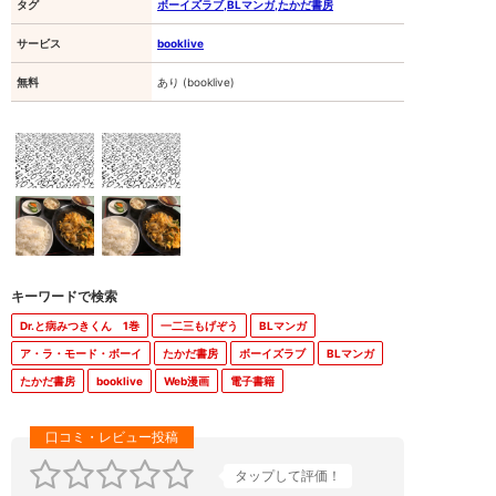
タグ
ボーイズラブ,BLマンガ,たかだ書房
サービス
booklive
無料
あり (booklive)
Dr.と病みつきくん 1巻
一二三もげぞう
BLマンガ
ア・ラ・モード・ボーイ
たかだ書房
ボーイズラブ
BLマンガ
たかだ書房
booklive
Web漫画
電子書籍
タップして評価！