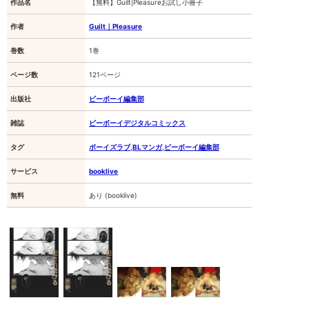
イ
作品名
【無料】Guilt|Pleasureお試し小冊子
編
集
作者
Guilt｜Pleasure
部]
巻数
1巻
ページ数
121ページ
出版社
ビーボーイ編集部
雑誌
ビーボーイデジタルコミックス
タグ
ボーイズラブ,BLマンガ,ビーボーイ編集部
サービス
booklive
無料
あり (booklive)