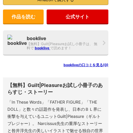
子
の
口
作品を読む
公式サイト
コ
ミ
や
レ
ビ
booklive
ュ
【無料】Guilt|Pleasureお試し小冊子は、 無
ー、
料で
booklive
で読めます！
関
連
作
品
bookliveの口コミを見る(0)
な
ど
を
ま
と
【無料】Guilt|Pleasureお試し小冊子のあ
め
らすじ・ストーリー
て
い
ま
「In These Words」「FATHER FIGURE」「THE
す。
DOLL」と数々の話題作を発表し、日本のＢＬ界に
[ビ
ー
衝撃を与えているユニットGuilt|Pleasure（ギルト
ボ
プレジャー）。 Narcissus先生の重厚なストーリー
ー
イ
と咎井淳先生の美しいイラストで魅せる独自の世界
編