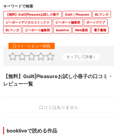
【無料】Guilt|Pleasureお試し小冊子
Guilt｜Pleasure
BLマンガ
ビーボーイデジタルコミックス
ビーボーイ編集部
ボーイズラブ
BLマンガ
ビーボーイ編集部
booklive
Web漫画
電子書籍
タップして評価！
【無料】Guilt|Pleasureお試し小冊子の口コミ・
レビュー一覧
口コミはありません
bookliveで読める作品