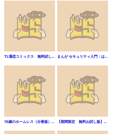
TL濡恋コミックス 無料試し読みパック 2015年12月号(Vol.24)
まんが セキュリティ入門：はじめてスマホを持ったあなたへ
10歳のホームレス（分冊版） 【第2話】
【期間限定 無料お試し版】狼陛下の花嫁 1巻