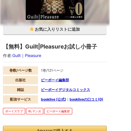
品
で
す。
booklive
で
配
信
さ
れ
て
【無料】Guilt|Pleasureお試し小冊子
い
て
作者:
Guilt｜Pleasure
お
試
し
読
巻数/ページ数
1巻/121ページ
み
が
出版社
ビーボーイ編集部
無
料
雑誌
ビーボーイデジタルコミックス
で
す。
配信サービス
booklive [公式]
｜
bookliveの口コミ(0)
【無
料】
Guilt|Pleasure
ボーイズラブ
BLマンガ
ビーボーイ編集部
お
試
し
小
冊
Amazonで購入する