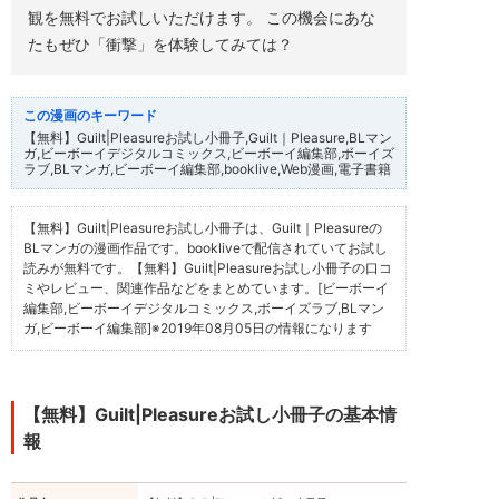
集
観を無料でお試しいただけます。 この機会にあな
部,
たもぜひ「衝撃」を体験してみては？
ビ
ー
ボ
ー
イ
デ
【無料】Guilt|Pleasureお試し小冊子,Guilt｜Pleasure,BLマン
ジ
ガ,ビーボーイデジタルコミックス,ビーボーイ編集部,ボーイズ
タ
ラブ,BLマンガ,ビーボーイ編集部,booklive,Web漫画,電子書籍
ル
コ
ミ
【無料】Guilt|Pleasureお試し小冊子は、Guilt｜Pleasureの
ッ
BLマンガの漫画作品です。bookliveで配信されていてお試し
ク
ス,
読みが無料です。【無料】Guilt|Pleasureお試し小冊子の口コ
ボ
ミやレビュー、関連作品などをまとめています。[ビーボーイ
ー
編集部,ビーボーイデジタルコミックス,ボーイズラブ,BLマン
イ
ガ,ビーボーイ編集部]
※2019年08月05日の情報になります
ズ
ラ
ブ,BL
マ
ン
【無料】Guilt|Pleasureお試し小冊子の基本情
ガ,
ビ
報
ー
ボ
ー