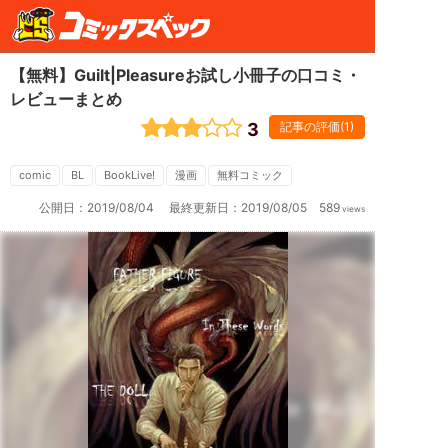
【無料】Guilt|Pleasureお試し小冊子の口コミ・
レビューまとめ
3
記事の評価(1)
【無
料】
Guilt|Pleasure
お
comic
BL
BookLive!
漫画
無料コミック
試
し
公開日：
2019/08/04
最終更新日：
2019/08/05
589
views
小
冊
子
は、
Guilt
｜
Pleasure
の
BL
マ
ン
ガ
の
漫
画
作