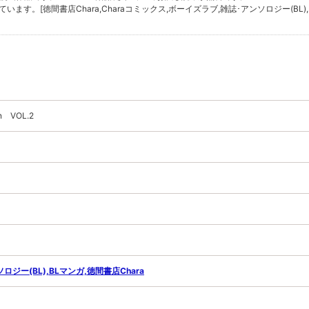
ています。[徳間書店Chara,Charaコミックス,ボーイズラブ,雑誌･アンソロジー(BL),
on VOL.2
ジー(BL),BLマンガ,徳間書店Chara