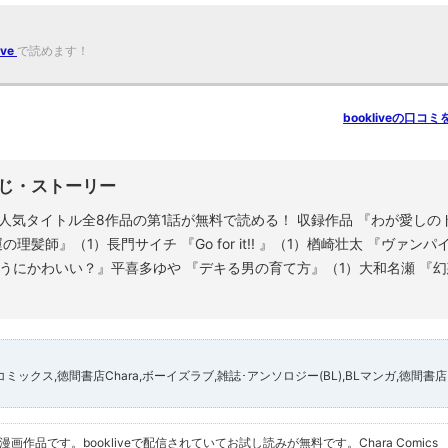
ive
で読めます！
bookliveの口コミ
のあらすじ・ストーリー
! 人気タイトル全8作品の第1話が無料で読める！ 収録作品 『わが愛しの
師』（1）長門サイチ 『Go for it!! 』（1）楢崎壮太 『ヴァンパ
うにかわいい？』平喜多ゆや 『デキる男の育て方』（1）大和名瀬 『幻
ガ,Charaコミックス,徳間書店Chara,ボーイズラブ,雑誌･アンソロジー(BL),BLマンガ,徳間書店
マンガの漫画作品です。bookliveで配信されていてお試し読みが無料です。Chara Comics