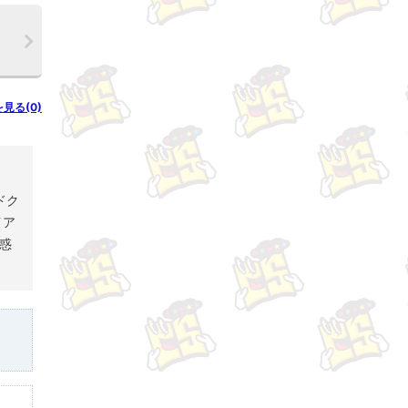
を見る(0)
ドク
イア
惑