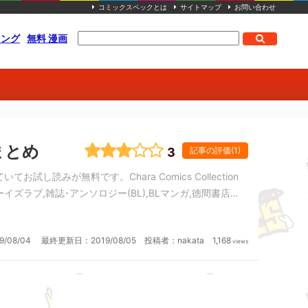
コミックスペックとは
サイトマップ
お問い合わせ
キング
無料 漫画
ーまとめ
3
記事の評価(1)
ていてお試し読みが無料です。Chara Comics Collection
イズラブ,雑誌･アンソロジー(BL),BLマンガ,徳間書店
9/08/04
最終更新日：
2019/08/05
投稿者：
nakata
1,168
views