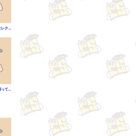
ハーレクイン 名作セレクション vol.170
【電子限定無料版】踊っていただけますか？お姫様 ～舞踏会へようこそ～◆ヴァニラ文庫春フェア