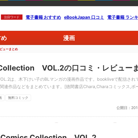
電子書籍 おすすめ
eBookJapan 口コミ
電子書籍 ラン
注目ワード
すめ
漫画
ミ・レビューまとめ
cs Collection VOL.2の口コミ・レビュ
ction VOL.2は、木下けい子のBLマンガの漫画作品です。bookliveで配信され
関連作品などをまとめています。[徳間書店Chara,Charaコミックス,ボー
画
無料コミック
公開日：
201
 Comics Collection VOL.2