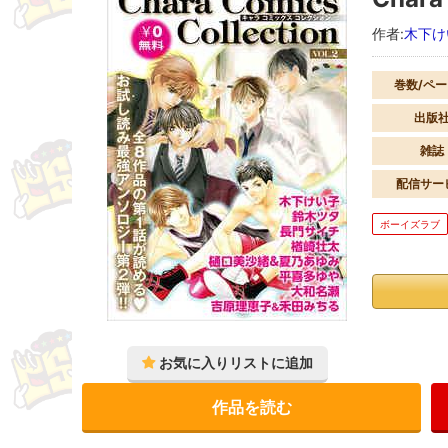
作者:
木下け
巻数/ペ
出版
雑誌
配信サー
ボーイズラブ
作品を読む