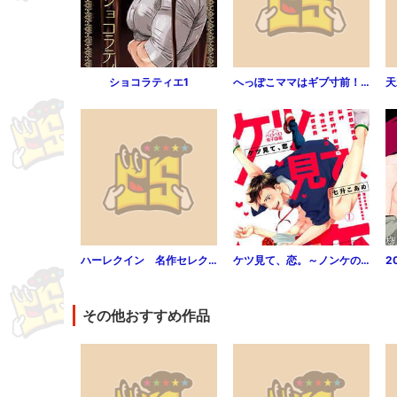
ショコラティエ1
へっぽこママはギブ寸前！！（分冊版） 【第1話】
ハーレクイン 名作セレクション vol.28
ケツ見て、恋。～ノンケの親友、ゲイの俺(1)
その他おすすめ作品