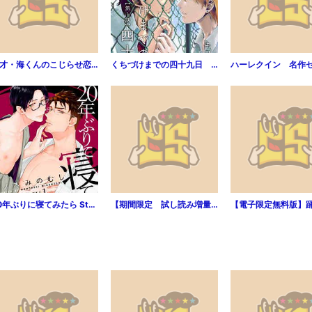
天才・海くんのこじらせ恋愛事情 分冊版 3
くちづけまでの四十九日 1. 迷い寝子（ねこ）
20年ぶりに寝てみたら Story:1
【期間限定 試し読み増量版】彼女に首ったけ（１）