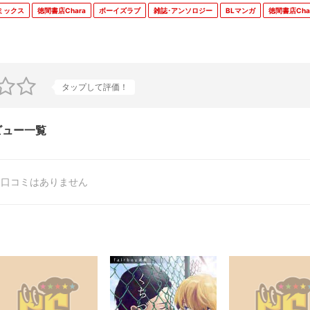
コミックス
徳間書店Chara
ボーイズラブ
雑誌･アンソロジー
BLマンガ
徳間書店Cha
タップして評価！
・レビュー一覧
口コミはありません