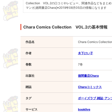
Collection VOL.2の口コミやレビュー、関連作品などをまとめ
マンガ,徳間書店Chara]
※2019年08月05日の情報になります
Chara Comics Collection VOL.2の基本情報
作品名
Chara Comics Collecti
作者
木下けい子
巻数
7巻
出版社
徳間書店Chara
雑誌
Charaコミックス
タグ
ボーイズラブ,雑誌･アンソロ
サービス
booklive