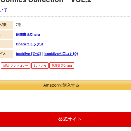
い子
ージ数
7巻
社
徳間書店Chara
Charaコミックス
ビス
booklive [公式]
｜
bookliveの口コミ(0)
雑誌･アンソロジー
BLマンガ
徳間書店Chara
Amazonで購入する
公式サイト