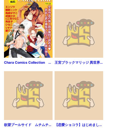
Chara Comics Collection VOL.6
王宮ブラックマリッジ 異世界トリップしたら宰相様に抱かれていました。（分冊版）結婚式は夢の中で！？ 【第1話】
欲望プールサイド ムチムチ水着をずらしてin！［分冊版］1話
【恋愛ショコラ】はじめまして、私の嘘つきカレシくん？～ほしがるところ、教えてあげようか(1)