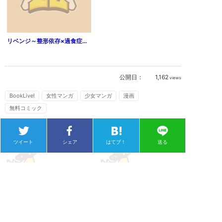
リベンジ～整形依存×過食症デブ女×虐待の遺伝子～（1）
公開日：
1,162
views
BookLive!
女性マンガ
少女マンガ
漫画
無料コミック
ツイート
シェア
はてブ！
送る