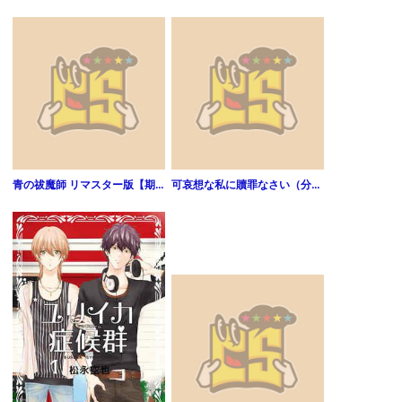
青の祓魔師 リマスター版【期間限定無料】 1
可哀想な私に贖罪なさい（分冊版） 【第1話】