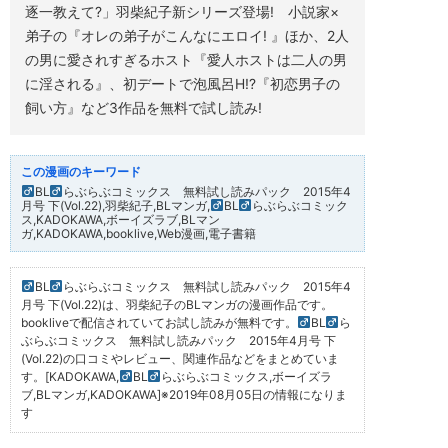
読
逐一教えて?」羽柴紀子新シリーズ登場! 小説家×
み
弟子の『オレの弟子がこんなにエロイ! 』ほか、2人
パ
ッ
の男に愛されすぎるホスト『愛人ホストは二人の男
ク
に淫される』、初デートで泡風呂H!?『初恋男子の
2015
年
飼い方』など3作品を無料で試し読み!
4
月
号
下
(Vol.22)
の
BL
らぶらぶコミックス 無料試し読みパック 2015年4
口
月号 下(Vol.22),羽柴紀子,BLマンガ,
BL
らぶらぶコミック
ス,KADOKAWA,ボーイズラブ,BLマン
コ
ガ,KADOKAWA,booklive,Web漫画,電子書籍
ミ
や
レ
ビ
BL
らぶらぶコミックス 無料試し読みパック 2015年4
ュ
月号 下(Vol.22)は、羽柴紀子のBLマンガの漫画作品です。
ー、
bookliveで配信されていてお試し読みが無料です。
BL
ら
関
連
ぶらぶコミックス 無料試し読みパック 2015年4月号 下
作
(Vol.22)の口コミやレビュー、関連作品などをまとめていま
品
す。[KADOKAWA,
BL
らぶらぶコミックス,ボーイズラ
な
ブ,BLマンガ,KADOKAWA]
※2019年08月05日の情報になりま
ど
す
を
ま
と