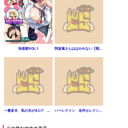
快楽館VOL.1
阿波連さんははかれない【期間限定試し読み増量】 1
一妻多夫 私の夫が4人!? ～村の掟と巫女の秘密～1
ハーレクイン 名作セレクション vol.159