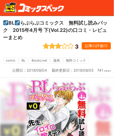
BL
らぶらぶコミックス 無料試し読みパッ
ク 2015年4月号 下(Vol.22)の口コミ・レビュ
ーまとめ
3
記事の評価(1)
BL
ら
comic
BL
BookLive!
漫画
無料コミック
ぶ
ら
公開日：
2019/08/04
最終更新日：
2019/08/05
741
views
ぶ
コ
ミ
ッ
ク
ス
無
料
試
し
読
み
パ
ッ