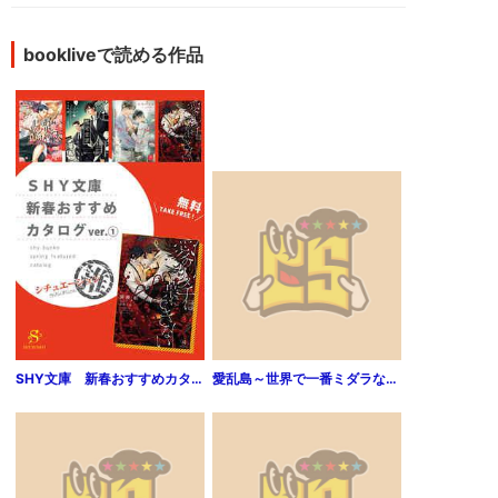
bookliveで読める作品
SHY文庫 新春おすすめカタログver.（１）シチュエーション推 【無料】
愛乱島～世界で一番ミダラな男獣たち～（分冊版） 【第1話】