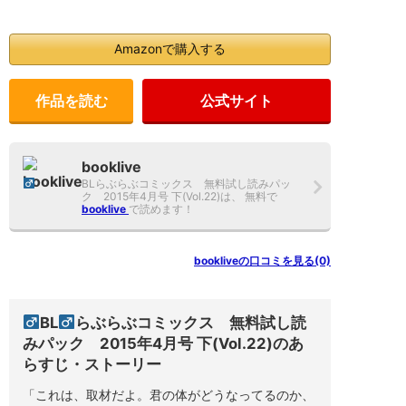
れ
て
い
て
Amazonで購入する
お
試
し
作品を読む
公式サイト
読
み
が
無
料
booklive
で
BL
らぶらぶコミックス 無料試し読みパッ
す。
ク 2015年4月号 下(Vol.22)は、 無料で
booklive
で読めます！
BL
ら
ぶ
bookliveの口コミを見る(0)
ら
ぶ
コ
ミ
ッ
BL
らぶらぶコミックス 無料試し読
ク
みパック 2015年4月号 下(Vol.22)のあ
ス
無
らすじ・ストーリー
料
試
「これは、取材だよ。君の体がどうなってるのか、
し