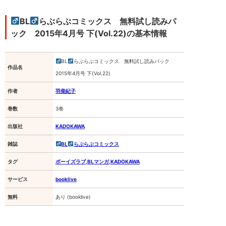
め
て
BL
らぶらぶコミックス 無料試し読みパ
い
ま
ック 2015年4月号 下(Vol.22)の基本情報
す。
[KADOKAWA,
BL
BL
らぶらぶコミックス 無料試し読みパック
作品名
2015年4月号 下(Vol.22)
ら
ぶ
ら
作者
羽柴紀子
ぶ
コ
巻数
3巻
ミ
ッ
出版社
KADOKAWA
ク
ス,
ボ
雑誌
BL
らぶらぶコミックス
ー
イ
タグ
ボーイズラブ,BLマンガ,KADOKAWA
ズ
ラ
サービス
booklive
ブ,BL
マ
ン
無料
あり (booklive)
ガ,KADOKAWA]