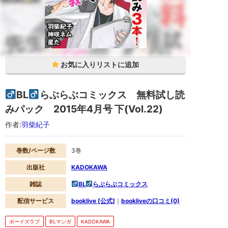
ク
2015
年
4
月
号
下
(Vol.22)
は、
羽
柴
紀
BL
らぶらぶコミックス 無料試し読
子
の
みパック 2015年4月号 下(Vol.22)
BL
マ
作者:
羽柴紀子
ン
ガ
の
漫
巻数/ページ数
3巻
画
作
出版社
KADOKAWA
品
で
雑誌
BL
らぶらぶコミックス
す。
booklive
配信サービス
booklive [公式]
｜
bookliveの口コミ(0)
で
配
信
ボーイズラブ
BLマンガ
KADOKAWA
さ