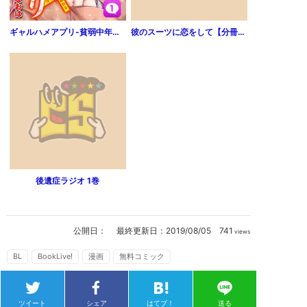
ギャルハメアプリ-貧弱中年清掃員の淫らな復讐-(1)
彼のスーツに恋をして【分冊版】（1話）
後遺症ラジオ 1巻
公開日：
最終更新日：
2019/08/05
741
views
BL
BookLive!
漫画
無料コミック
ツイート
シェア
はてブ！
送る