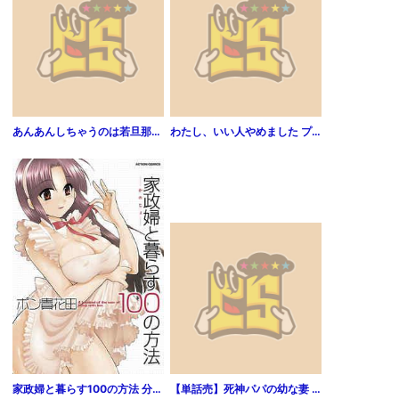
あんあんしちゃうのは若旦那のせい！～絶頂温泉逆ハーレム～（分冊版）傷心旅行は昇天旅行！？ 【第1話】
わたし、いい人やめました プチキス 1巻
家政婦と暮らす100の方法 分冊版 4
【単話売】死神パパの幼な妻 1話