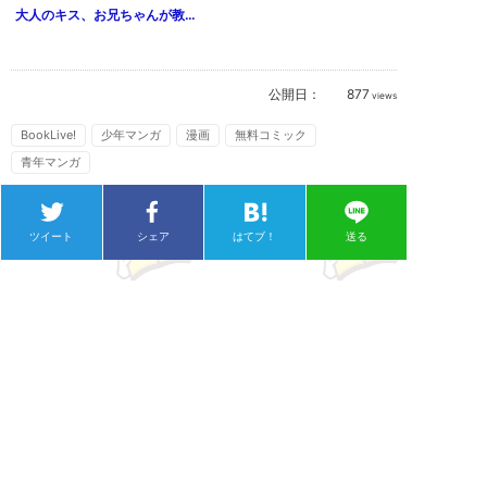
大人のキス、お兄ちゃんが教えてくれた（1）
公開日：
877
views
BookLive!
少年マンガ
漫画
無料コミック
青年マンガ
ツイート
シェア
はてブ！
送る