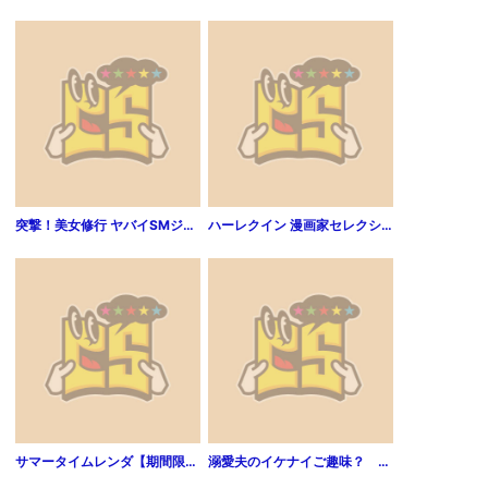
突撃！美女修行 ヤバイSMジム屋さん 前編
ハーレクイン 漫画家セレクション vol.213
サマータイムレンダ【期間限定無料】 1
溺愛夫のイケナイご趣味？ 侯爵は義妹を妻にご所望です～過剰な溺愛、異常な求愛～特別番外編～【電子限定版】