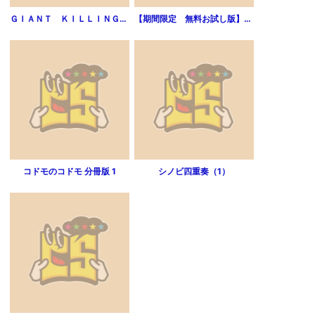
ＧＩＡＮＴ ＫＩＬＬＩＮＧ （3）
【期間限定 無料お試し版】学校怪談（３）
コドモのコドモ 分冊版 1
シノビ四重奏（1）