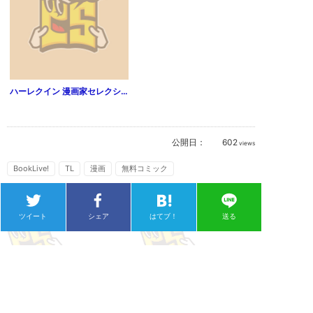
ハーレクイン 漫画家セレクション vol.21
公開日：
602
views
BookLive!
TL
漫画
無料コミック
ツイート
シェア
はてブ！
送る