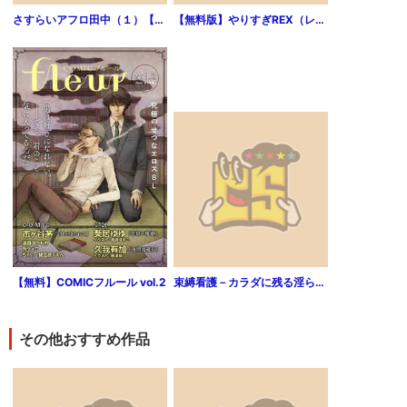
さすらいアフロ田中（１）【期間限定 無料お試し版】
【無料版】やりすぎREX（レックス）： 3
【無料】COMICフルール vol.2
束縛看護－カラダに残る淫らな記憶－ 第1話
その他おすすめ作品