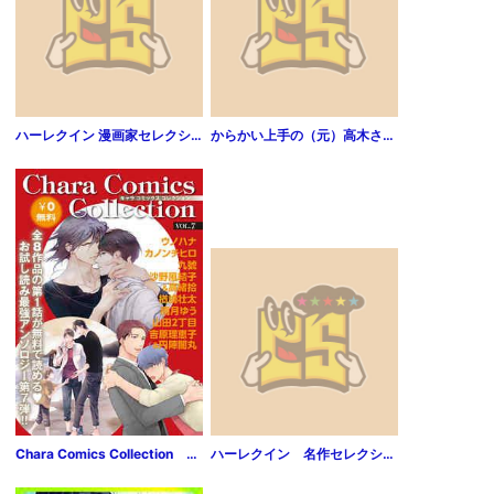
ハーレクイン 漫画家セレクション vol.116
からかい上手の（元）高木さん【期間限定 無料お試し版】
Chara Comics Collection VOL.7
ハーレクイン 名作セレクション vol.251